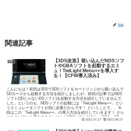
kai
関連記事
【3DS改造】吸い込んだNDSソフ
3DS
トやGBAソフトを起動するエミ
ュ！TwiLight Menu++を導入す
る！【CFW導入済み】
こんにちは！前回は3DSで3DSソフトをカートリッジから吸い込んで
SDカードから起動する方法を紹介しましたが、前回の記事ではNDS
ソフト(3DじゃないDSソフト)を起動する方法を紹介していませんで
した。というのも、NDSソフトの起動には「TwiLight Menu++」とい
うエミュレータソフトが別に必要だからです！ ということで、、今
回はこの「TwiLight Menu++」の導入方法を紹介していきます！ さら
にこのソフトを導入することによりNDSソフト以外も、GBA、GB、
2021.07.17
2021.08.17
GBC、SNES、NES、Sega GameGear/Master System & Mega
Drive/Genesisなど様々なゲーム機を3DSで遊ぶことができるように