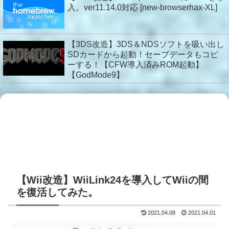
入。ver11.14.0対応 [new-browserhax-XL]
【3DS改造】3DS＆NDSソフトを吸い出し
SDカードから起動！セーブデータもコピ
ーする！【CFW導入済みROM起動】
【GodMode9】
【Wii改造】WiiLink24を導入してWiiの間
を復活してみた。
2021.04.08
2021.04.01