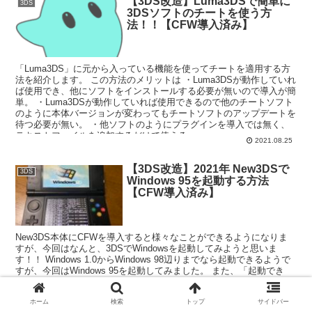
【3DS改造】Luma3DSで簡単に
なります！
3DS
3DSソフトのチートを使う方
法！！【CFW導入済み】
「Luma3DS」に元から入っている機能を使ってチートを適用する方
法を紹介します。 この方法のメリットは ・Luma3DSが動作していれ
ば使用でき、他にソフトをインストールする必要が無いので導入が簡
単。 ・Luma3DSが動作していれば使用できるので他のチートソフト
のように本体バージョンが変わってもチートソフトのアップデートを
待つ必要が無い。 ・他ソフトのようにプラグインを導入では無く、
テキストファイルを追加するだけで使える。
2021.08.25
【3DS改造】2021年 New3DSで
3DS
Windows 95を起動する方法
【CFW導入済み】
New3DS本体にCFWを導入すると様々なことができるようになりま
すが、今回はなんと、3DSでWindowsを起動してみようと思いま
す！！ Windows 1.0からWindows 98辺りまでなら起動できるようで
すが、今回はWindows 95を起動してみました。 また、「起動でき
る」というだけで動作は非常に遅く、全く実用的ではないです。 で
も、3DSでWindowsが起動するなんてなんかわくわくしますよね。男
ホーム
検索
トップ
サイドバー
のロマンみたいな？(笑) Windowsを起動する方法自体は5年ぐらい前
2021.05.30
2021.05.31