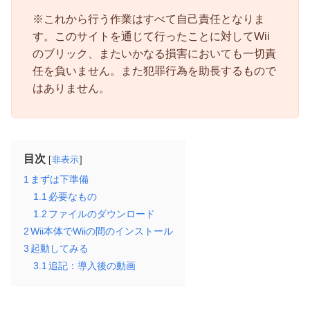
※これから行う作業はすべて自己責任となりま
す。このサイトを通じて行ったことに対してWii
のブリック、またいかなる損害においても一切責
任を負いません。また犯罪行為を助長するもので
はありません。
目次
非表示
1
まずは下準備
1.1
必要なもの
1.2
ファイルのダウンロード
2
Wii本体でWiiの間のインストール
3
起動してみる
3.1
追記：導入後の動画