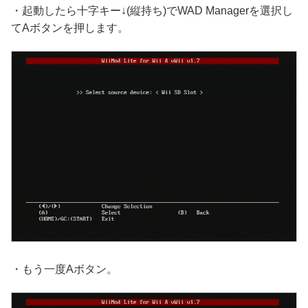
・起動したら十字キー↓(縦持ち)でWAD Managerを選択し
てAボタンを押します。
・もう一度Aボタン。