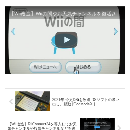
【Wii改造】Wiiの間やお天気チャンネルを復活させてみた。【Riiconnect24】【WiiLink24】
2021年 今更DSiを改造 DSソフトの吸い
出し、起動 [GodMode9i ]
【Wii改造】RiiConnect24を導入してお天
気チャンネルや投票チャンネルなどを復